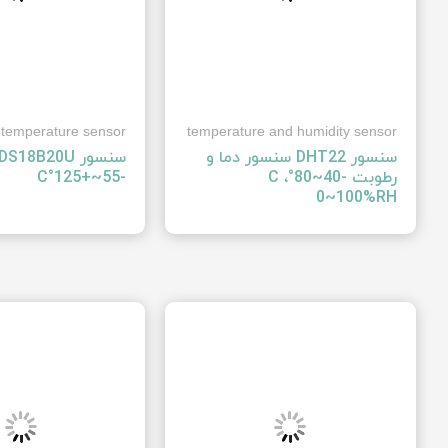
temperature sensor
temperature and humidity sensor
سنسور ‍DHT22‍ سنسور دما و
رطوبت ‍-40~80°C ،
‍-55~+125°C‍
0~100%RH‍