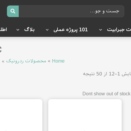
جستجوی:
 جبرابیت
101 پروژه عملی
بلاگ
اطل
c
Home
»
محصولات ردرونیک
»
س
–12 از 50 نتیجه
Dont sho