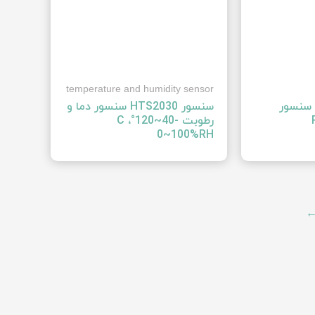
temperature and humidity sensor
نسور ‍HS1101LF‍ سنسور
سنسور ‍HTS2030‍ سنسور دما و
رطوبت ‍-40~120°C ،
0~100%RH‍